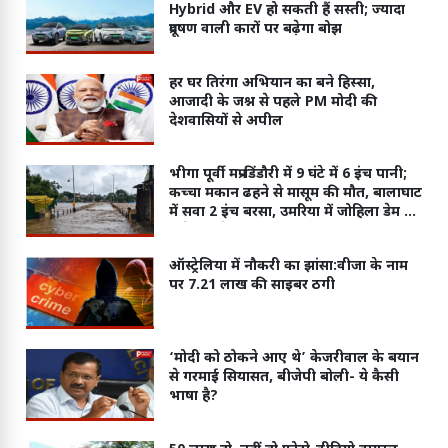
Hybrid और EV हो सकती हैं सस्ती; ज्यादा
प्रदूषण वाली कारों पर बढ़ेगा बोझ
हर घर तिरंगा अभियान का बने हिस्सा,
आजादी के जश्न से पहले PM मोदी की
देशवासियों से अपील
भीगा पूर्वी मप्र-डिंडौरी में 9 घंटे में 6 इंच पानी;
कच्चा मकान ढहने से मासूम की मौत, बालाघाट
में सवा 2 इंच बरसा, उमरिया में जोहिला डेम के
6 गेट खोले
ऑस्ट्रेलिया में नौकरी का झांसा:वीजा के नाम
पर 7.21 लाख की साइबर ठगी
‘मोदी को ठोकने आए थे’ केजरीवाल के बयान
से गरमाई सियासत, बीजेपी बोली- ये कैसी
भाषा है?