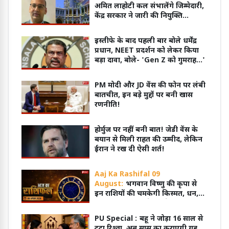
अमित लाहोटी कल संभालेंगे जिम्मेदारी,
केंद्र सरकार ने जारी की नियुक्ति
अधिसूचना
इस्तीफे के बाद पहली बार बोले धर्मेंद्र
प्रधान, NEET प्रदर्शन को लेकर किया
बड़ा दावा, बोले- 'Gen Z को गुमराह...'
PM मोदी और JD वेंस की फोन पर लंबी
बातचीत, इन बड़े मुद्दों पर बनी खास
रणनीति!
होर्मुज पर नहीं बनी बात! जेडी वेंस के
बयान से मिली राहत की उम्मीद, लेकिन
ईरान ने रख दी ऐसी शर्त!
Aaj Ka Rashifal 09
August:
भगवान विष्णु की कृपा से
इन राशियों की चमकेगी किस्मत, धन,
सुख और सफलता के बनेंगे योग
PU Special :
बहू ने जोड़ा 16 साल से
टूटा रिश्ता, अब सास का कराएगी गृह