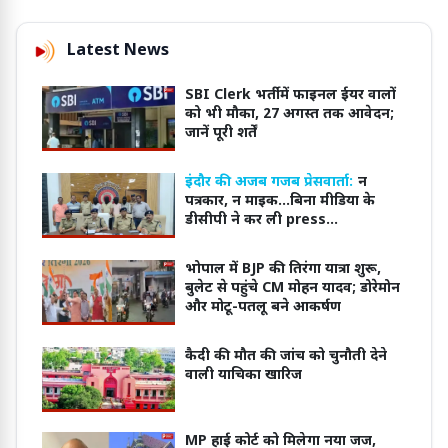
Latest News
SBI Clerk भर्ती में फाइनल ईयर वालों
को भी मौका, 27 अगस्त तक आवेदन;
जानें पूरी शर्तें
इंदौर की अजब गजब प्रेसवार्ता:
न
पत्रकार, न माइक...बिना मीडिया के
डीसीपी ने कर ली press
conference
भोपाल में BJP की तिरंगा यात्रा शुरू,
बुलेट से पहुंचे CM मोहन यादव; डोरेमोन
और मोटू-पतलू बने आकर्षण
कैदी की मौत की जांच को चुनौती देने
वाली याचिका खारिज
MP हाई कोर्ट को मिलेगा नया जज,