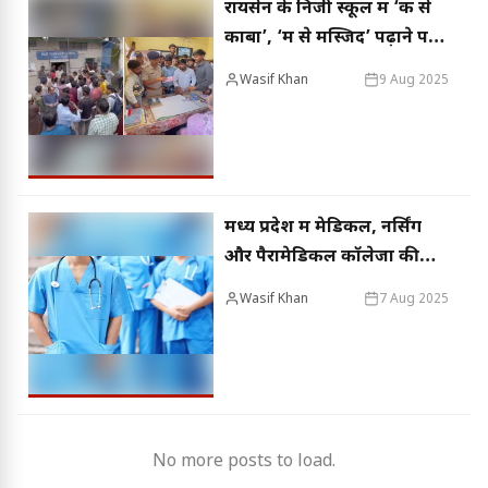
रायसेन के निजी स्कूल में ‘क से
काबा’, ‘म से मस्जिद’ पढ़ाने पर
हंगामा, विद्यार्थी परिषद ने जताया
Wasif Khan
9 Aug 2025
विरोध
मध्य प्रदेश में मेडिकल, नर्सिंग
और पैरामेडिकल कॉलेजों की
जांच करेगी क्यूसीआई, फर्जी
Wasif Khan
7 Aug 2025
कॉलेजों पर लगेगा अंकुश
No more posts to load.