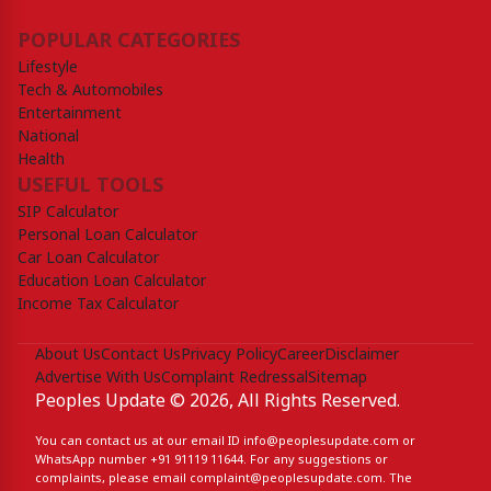
POPULAR CATEGORIES
Lifestyle
Tech & Automobiles
Entertainment
National
Health
USEFUL TOOLS
SIP Calculator
Personal Loan Calculator
Car Loan Calculator
Education Loan Calculator
Income Tax Calculator
About Us
Contact Us
Privacy Policy
Career
Disclaimer
Advertise With Us
Complaint Redressal
Sitemap
Peoples Update © 2026, All Rights Reserved.
You can contact us at our email ID
info@peoplesupdate.com
or
WhatsApp number
+91 91119 11644
. For any suggestions or
complaints, please email
complaint@peoplesupdate.com
. The