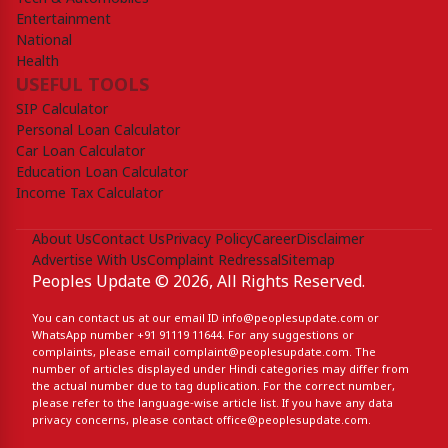
Entertainment
National
Health
USEFUL TOOLS
SIP Calculator
Personal Loan Calculator
Car Loan Calculator
Education Loan Calculator
Income Tax Calculator
About Us
Contact Us
Privacy Policy
Career
Disclaimer
Advertise With Us
Complaint Redressal
Sitemap
Peoples Update © 2026, All Rights Reserved.
You can contact us at our email ID
info@peoplesupdate.com
or
WhatsApp number
+91 91119 11644
. For any suggestions or
complaints, please email
complaint@peoplesupdate.com
. The
number of articles displayed under Hindi categories may differ from
the actual number due to tag duplication. For the correct number,
please refer to the language-wise article list. If you have any data
privacy concerns, please contact
office@peoplesupdate.com
.