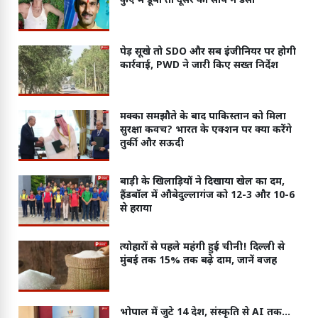
कुएं में डूबा तो दूसरे को सांप ने डसा
पेड़ सूखे तो SDO और सब इंजीनियर पर होगी
कार्रवाई, PWD ने जारी किए सख्त निर्देश
मक्का समझौते के बाद पाकिस्तान को मिला
सुरक्षा कवच? भारत के एक्शन पर क्या करेंगे
तुर्की और सऊदी
बाड़ी के खिलाड़ियों ने दिखाया खेल का दम,
हैंडबॉल में औबेदुल्लागंज को 12-3 और 10-6
से हराया
त्योहारों से पहले महंगी हुई चीनी! दिल्ली से
मुंबई तक 15% तक बढ़े दाम, जानें वजह
भोपाल में जुटे 14 देश, संस्कृति से AI तक…