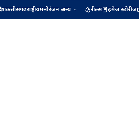
रदेश
छत्तीसगढ़
राष्ट्रीय
मनोरंजन
अन्य
रील्स
इमेज स्टोरीज