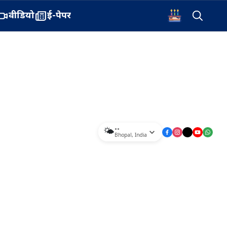
वीडियो
ई-पेपर
--
🌤️
Bhopal
,
India