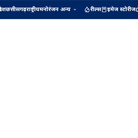
रदेश
छत्तीसगढ़
राष्ट्रीय
मनोरंजन
अन्य
रील्स
इमेज स्टोरीज