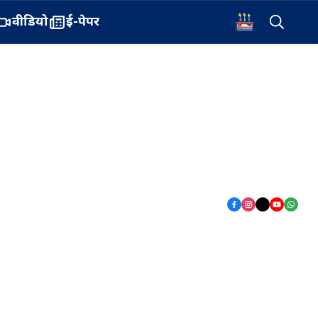
वीडियो
ई-पेपर