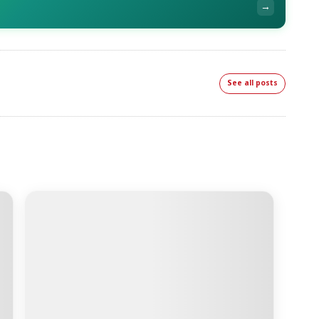
→
See all posts