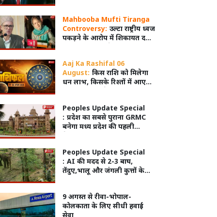
दुनिया के लिए बेहद अहम
Mahbooba Mufti Tiranga
Controversy:
उल्टा राष्ट्रीय ध्वज
पकड़ने के आरोप में शिकायत दर्ज,
उमर अब्दुल्ला बोले- 'जानबूझकर
नहीं हुआ होगा'
Aaj Ka Rashifal 06
August:
किस राशि को मिलेगा
धन लाभ, किसके रिश्तों में आएगी
मिठास और किसे रहना होगा
सतर्क?
Peoples Update Special
:
प्रदेश का सबसे पुराना GRMC
बनेगा मध्य प्रदेश की पहली
मेडिकल यूनिवर्सिटी
Peoples Update Special
:
AI की मदद से 2-3 बाघ,
तेंदुए,भालू और जंगली कुत्तों के
बीच खोज निकाला गया खूंखार
बाघ 'PN 103 M'
9 अगस्त से रीवा-भोपाल-
कोलकाता के लिए सीधी हवाई
सेवा