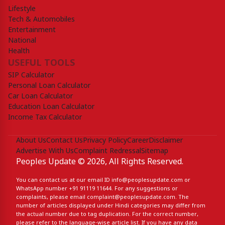
Lifestyle
Tech & Automobiles
Entertainment
National
Health
USEFUL TOOLS
SIP Calculator
Personal Loan Calculator
Car Loan Calculator
Education Loan Calculator
Income Tax Calculator
About Us
Contact Us
Privacy Policy
Career
Disclaimer
Advertise With Us
Complaint Redressal
Sitemap
Peoples Update © 2026, All Rights Reserved.
You can contact us at our email ID
info@peoplesupdate.com
or
WhatsApp number
+91 91119 11644
. For any suggestions or
complaints, please email
complaint@peoplesupdate.com
. The
number of articles displayed under Hindi categories may differ from
the actual number due to tag duplication. For the correct number,
please refer to the language-wise article list. If you have any data