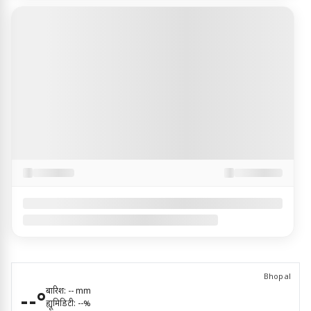
Bhopal
बारिश:
--
mm
--
°
ह्यूमिडिटी:
--
%