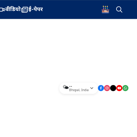
वीडियो
ई-पेपर
--
🌤️
Bhopal
,
India