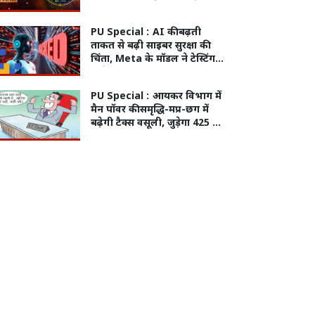
कहानी होगी पूरी!
PU Special :
AI की बढ़ती
ताकत से बढ़ी साइबर सुरक्षा की
चिंता, Meta के मॉडल ने टेस्टिंग में
दूसरे सिस्टम में लगाई सेंध;
तकनीकी गड़बड़ी से मिली इंटरनेट
PU Special :
आयकर विभाग में
एक्सेस
मैन पॉवर की समृद्धि-मप्र-छग में
बढ़ेगी टैक्स वसूली, जुड़ेगा 425 का
नया स्टाफ