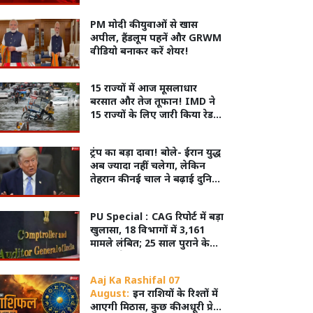
PM मोदी की युवाओं से खास
अपील, हैंडलूम पहनें और GRWM
वीडियो बनाकर करें शेयर!
15 राज्यों में आज मूसलाधार
बरसात और तेज तूफान! IMD ने
15 राज्यों के लिए जारी किया रेड
और ऑरेंज अलर्ट
ट्रंप का बड़ा दावा! बोले- ईरान युद्ध
अब ज्यादा नहीं चलेगा, लेकिन
तेहरान की नई चाल ने बढ़ाई दुनिया
की चिंता
PU Special :
CAG रिपोर्ट में बड़ा
खुलासा, 18 विभागों में 3,161
मामले लंबित; 25 साल पुराने केस
भी अटके
Aaj Ka Rashifal 07
August:
इन राशियों के रिश्तों में
आएगी मिठास, कुछ की अधूरी प्रेम