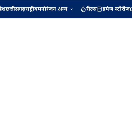
रदेश
छत्तीसगढ़
राष्ट्रीय
मनोरंजन
अन्य
रील्स
इमेज स्टोरीज