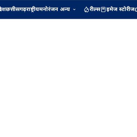
रदेश
छत्तीसगढ़
राष्ट्रीय
मनोरंजन
अन्य
रील्स
इमेज स्टोरीज