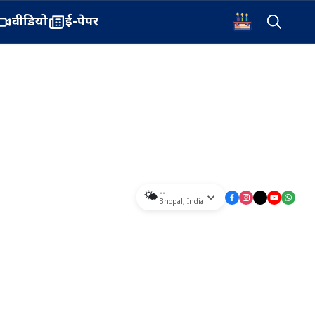
वीडियो
ई-पेपर
--
🌤️
Bhopal
,
India