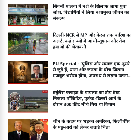
सिवनी मालवा में नशे के खिलाफ जागा युवा
जोश, विद्यार्थियों ने लिया नशामुक्त जीवन का
संकल्प
दिल्ली-NCR से MP और केरल तक बारिश का
अलर्ट, कई राज्यों में आंधी-तूफान और तेज
हवाओं की चेतावनी
PU Special :
‘पुलिस और समाज एक-दूसरे
से जुड़े हैं, थाना और जनता के बीच जितना
मजबूत भरोसा होगा, अपराध से लड़ना उतना
ही आसान होगा’
टर्बुलेंस फ्लाइट के पायलट का डोप टेस्ट
निकला पॉजिटिव, फुकेट-दिल्ली आने के
दौरान 300 फीट नीचे गिरा था विमान
चीन के कदम पर भड़का अमेरिका, फिलीपींस
के मछुआरों को लेकर जताई चिंता