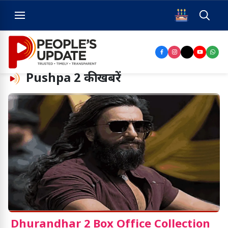
Pushpa 2
की खबरें
Dhurandhar 2 Box Office Collection