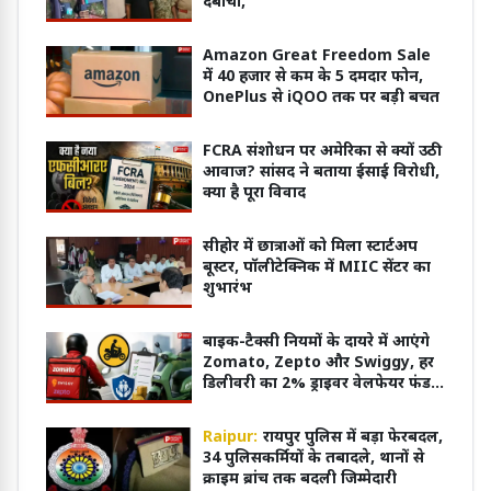
दबोचा,
Amazon Great Freedom Sale
में 40 हजार से कम के 5 दमदार फोन,
OnePlus से iQOO तक पर बड़ी बचत
FCRA संशोधन पर अमेरिका से क्यों उठी
आवाज? सांसद ने बताया ईसाई विरोधी,
क्या है पूरा विवाद
सीहोर में छात्राओं को मिला स्टार्टअप
बूस्टर, पॉलीटेक्निक में MIIC सेंटर का
शुभारंभ
बाइक-टैक्सी नियमों के दायरे में आएंगे
Zomato, Zepto और Swiggy, हर
डिलीवरी का 2% ड्राइवर वेलफेयर फंड
में जाएगा
Raipur:
रायपुर पुलिस में बड़ा फेरबदल,
34 पुलिसकर्मियों के तबादले, थानों से
क्राइम ब्रांच तक बदली जिम्मेदारी