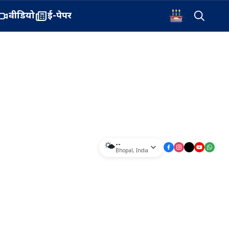
वीडियो
ई-पेपर
--
🌤️
Bhopal
,
India