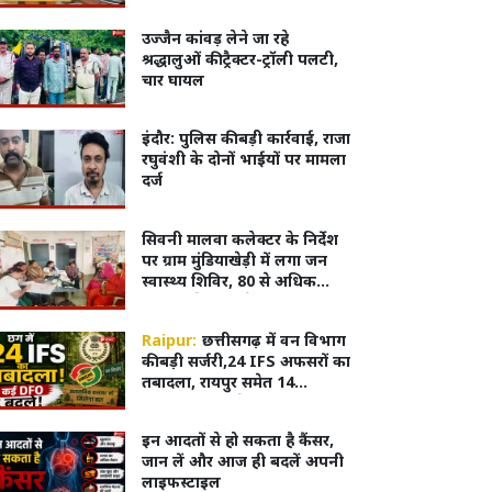
दर्ज कराया केस
उज्जैन कांवड़ लेने जा रहे
श्रद्धालुओं की ट्रैक्टर-ट्रॉली पलटी,
चार घायल
इंदौर: पुलिस की बड़ी कार्रवाई, राजा
रघुवंशी के दोनों भाईयों पर मामला
दर्ज
सिवनी मालवा कलेक्टर के निर्देश
पर ग्राम मुंडियाखेड़ी में लगा जन
स्वास्थ्य शिविर, 80 से अधिक
ग्रामीणों ने लिया सेवाओं का लाभ
Raipur:
छत्तीसगढ़ में वन विभाग
की बड़ी सर्जरी,24 IFS अफसरों का
तबादला, रायपुर समेत 14
वनमंडलों में बदले DFO
इन आदतों से हो सकता है कैंसर,
जान लें और आज ही बदलें अपनी
लाइफस्टाइल