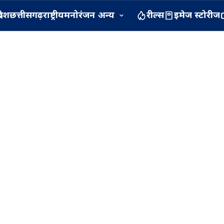
रदेश
छत्तीसगढ़
राष्ट्रीय
मनोरंजन
अन्य
रील्स
इमेज स्टोरीज