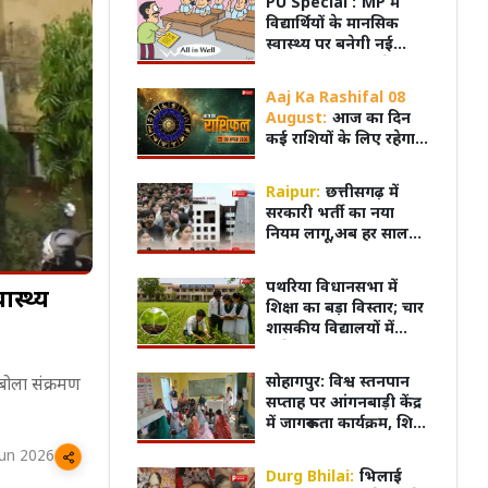
PU Special :
MP में
विद्यार्थियों के मानसिक
स्वास्थ्य पर बनेगी नई
नीति, हर स्कूल-कॉलेज में
होंगे काउंसलर
Aaj Ka Rashifal 08
August:
आज का दिन
कई राशियों के लिए रहेगा
भारी, सोच-समझकर उठाएं
हर कदम, नहीं तो हो सकता
Raipur:
छत्तीसगढ़ में
है नुकसान
सरकारी भर्ती का नया
नियम लागू,अब हर साल
अगस्त में आएगा भर्ती
कैलेंडर, पूरी प्रक्रिया होगी
पथरिया विधानसभा में
ास्थ्य
ऑनलाइन
शिक्षा का बड़ा विस्तार; चार
शासकीय विद्यालयों में
खुलेगा कृषि संकाय,
विद्यार्थियों को घर के पास
ाशिफल: किसे मिलेगा
संगीत, संस्कृति और नृत्य...! BRICS
महाभार
सोहागपुर: विश्व स्तनपान
इबोला संक्रमण
मिलेगी आधुनिक शिक्षा
किसके रिश्ते में आएगा
Cultural Event में झूम उठा भोपाल
लिए सौ
सप्ताह पर आंगनबाड़ी केंद्र
बदला
में जागरूकता कार्यक्रम, शिशु
को मां का पहला दूध
Jun 2026
पिलाना आवश्यक
Durg Bhilai:
भिलाई