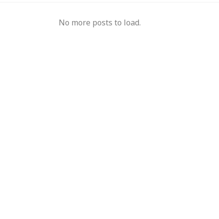
No more posts to load.
मुख्यमंत्री का किस्सा-
नेहरू के विरोध पर कांग्रेस
दुए,भालू और जंगली
से बाहर हुए; एक साथ तीन चुनाव हारने का रिकॉर्ड,
15 साल 
 गया खूंखार बाघ 'PN
विधायकों की किडनैपिंग के बाद सीएम बने डीपी
से अनिश
मिश्र
ऑपरेटर