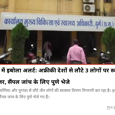
ुर्ग में इबोला अलर्ट: अफ्रीकी देशों से लौटे 3 लोगों पर स्व
, सैंपल जांच के लिए पुणे भेजे
ल में प्लास्टर
7 अगस्त का इतिहास: स्वदेशी आंदोलन से
07 अगस्त लव र
, इथियोपिया और युगांडा से लौटे तीन लोगों की स्वास्थ्य विभाग निगरानी कर रहा है। 
़ी का कुट,
लेकर रवींद्रनाथ टैगोर के निधन तक,
पॉजिटिव जवाब, 
पल जांच के लिए पुणे भेजे गए हैं।
जानिए इस दिन हुईं प्रमुख ऐतिहासिक
आज नया मोड़
घटनाएं।
4 