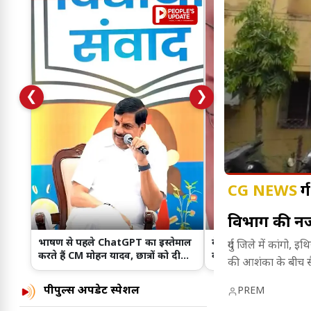
❮
❯
CG NEWS
द
विभाग की नजर
भाषण से पहले ChatGPT का इस्तेमाल
बेगूसराय के सरकारी अस्पता
दुर्ग जिले में कांगो
करते हैं CM मोहन यादव, छात्रों को दी
की जगह पैर पर बांधा लकड
की आशंका के बीच सैं
खास सलाह!
Video Viral!
पीपुल्स अपडेट स्पेशल
PREM