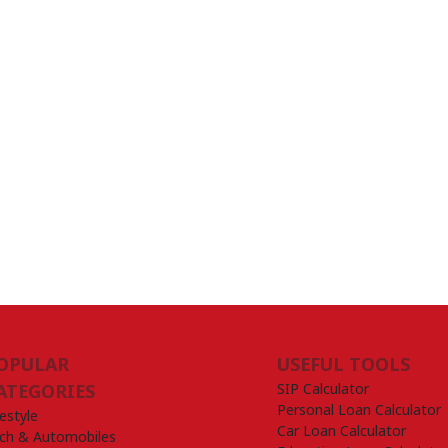
OPULAR
USEFUL TOOLS
SIP Calculator
ATEGORIES
Personal Loan Calculator
festyle
Car Loan Calculator
ch & Automobiles