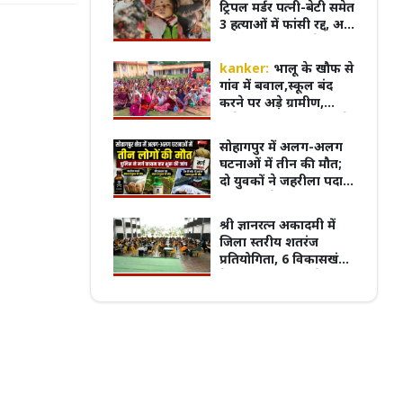
ट्रिपल मर्डर पत्नी-बेटी समेत
3 हत्याओं में फांसी रद्द, अब
आखिरी सांस तक जेल में
रहेगा रवि शर्मा
kanker:
भालू के खौफ से
पुरानी बसों के नियम पर बवाल, 7 अगस्त
गांव में बवाल,स्कूल बंद
्चितकालीन हड़ताल पर जाएंगे प्राइवेट बस
प्रदेश का सबसे पुराना GRMC बनेगा मध्य प्रदेश
करने पर अड़े ग्रामीण,
्स
की पहली मेडिकल यूनिवर्सिटी
कलेक्टर-विधायक को मौके
पर बुलाने की मांग
सोहागपुर में अलग-अलग
घटनाओं में तीन की मौत;
दो युवकों ने जहरीला पदार्थ
का किया सेवन, अज्ञात वृद्ध
का शव पटरियों पर मिला
श्री ज्ञानरत्न अकादमी में
जिला स्तरीय शतरंज
प्रतियोगिता, 6 विकासखंडों
के 180 खिलाड़ियों ने
दिखाई प्रतिभा