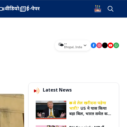
वीडियो
ई-पेपर
--
🌤️
Bhopal
,
India
Latest News
रूस से तेल खरीदना पड़ेगा
भारी?
US ने पास किया
बड़ा बिल, भारत समेत कई
देशों पर 100% टैरिफ का
खतरा