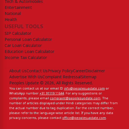
Tech & Automobiles
Entertainment
National
Health
USEFUL TOOLS
SIP Calculator
Personal Loan Calculator
Car Loan Calculator
Education Loan Calculator
Income Tax Calculator
About Us
Contact Us
Privacy Policy
Career
Disclaimer
Advertise With Us
Complaint Redressal
Sitemap
Peoples Update © 2026, All Rights Reserved.
You can contact us at our email ID
info@peoplesupdate.com
or
WhatsApp number
+91 91119 11644
. For any suggestions or
complaints, please email
complaint@peoplesupdate.com
. The
number of articles displayed under Hindi categories may differ from
the actual number due to tag duplication. For the correct number,
please refer to the language-wise article list. If you have any data
privacy concerns, please contact
office@peoplesupdate.com
.