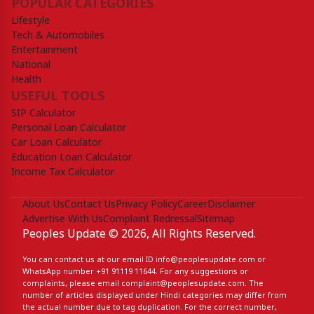
POPULAR CATEGORIES
Lifestyle
Tech & Automobiles
Entertainment
National
Health
USEFUL TOOLS
SIP Calculator
Personal Loan Calculator
Car Loan Calculator
Education Loan Calculator
Income Tax Calculator
About Us
Contact Us
Privacy Policy
Career
Disclaimer
Advertise With Us
Complaint Redressal
Sitemap
Peoples Update © 2026, All Rights Reserved.
You can contact us at our email ID
info@peoplesupdate.com
or
WhatsApp number
+91 91119 11644
. For any suggestions or
complaints, please email
complaint@peoplesupdate.com
. The
number of articles displayed under Hindi categories may differ from
the actual number due to tag duplication. For the correct number,