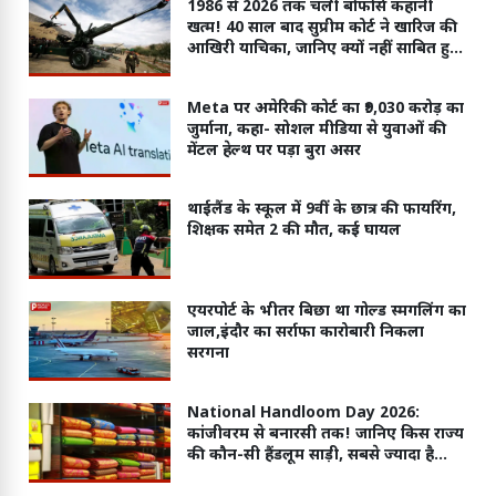
1986 से 2026 तक चली बोफोर्स कहानी
खत्म! 40 साल बाद सुप्रीम कोर्ट ने खारिज की
आखिरी याचिका, जानिए क्यों नहीं साबित हुए
आरोप?
Meta पर अमेरिकी कोर्ट का ₹9,030 करोड़ का
जुर्माना, कहा- सोशल मीडिया से युवाओं की
मेंटल हेल्थ पर पड़ा बुरा असर
थाईलैंड के स्कूल में 9वीं के छात्र की फायरिंग,
शिक्षक समेत 2 की मौत, कई घायल
एयरपोर्ट के भीतर बिछा था गोल्ड स्मगलिंग का
जाल,इंदौर का सर्राफा कारोबारी निकला
सरगना
National Handloom Day 2026:
कांजीवरम से बनारसी तक! जानिए किस राज्य
की कौन-सी हैंडलूम साड़ी, सबसे ज्यादा है
मशहूर