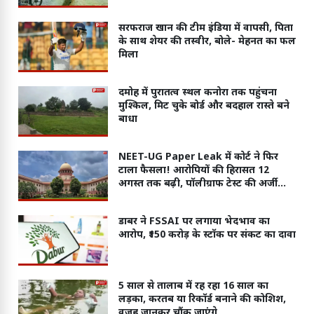
सरफराज खान की टीम इंडिया में वापसी, पिता
के साथ शेयर की तस्वीर, बोले- मेहनत का फल
मिला
दमोह में पुरातत्व स्थल कनोरा तक पहुंचना
मुश्किल, मिट चुके बोर्ड और बदहाल रास्ते बने
बाधा
NEET-UG Paper Leak में कोर्ट ने फिर
टाला फैसला! आरोपियों की हिरासत 12
अगस्त तक बढ़ी, पॉलीग्राफ टेस्ट की अर्जी
खारिज
डाबर ने FSSAI पर लगाया भेदभाव का
आरोप, ₹150 करोड़ के स्टॉक पर संकट का दावा
5 साल से तालाब में रह रहा 16 साल का
लड़का, करतब या रिकॉर्ड बनाने की कोशिश,
वजह जानकर चौंक जाएंगे