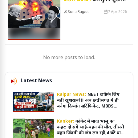
करारा जवाब !
जंग तुमने शुरू की
तो खत्म नहीं कर पाओगे, बढ़ा
Sona Rajput
7 Apr 2026
अंतरराष्ट्रीय स्तर पर खतरा
No more posts to load.
Latest News
Raipur News:
NEET छात्रों के लिए
बड़ी खुशखबरी! अब छत्तीसगढ़ में ही
बनेगा दिव्यांग सर्टिफिकेट, MBBS
एडमिशन हुआ आसान
Kanker:
कांकेर में मादा भालू का
कहर: दो सगे भाई-बहन की मौत, तीसरी
बहन जिंदगी की जंग लड़ रही,4 घंटे बाद