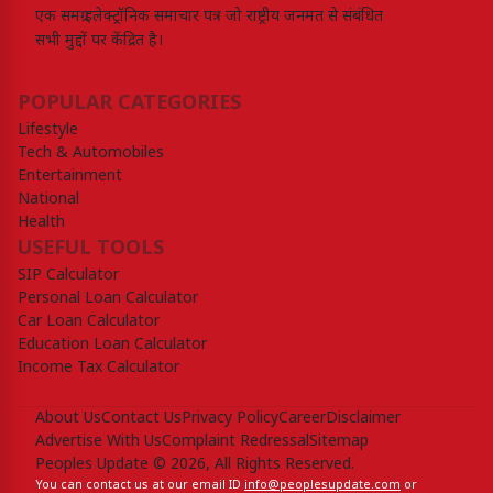
एक समग्र इलेक्ट्रॉनिक समाचार पत्र जो राष्ट्रीय जनमत से संबंधित
सभी मुद्दों पर केंद्रित है।
POPULAR CATEGORIES
Lifestyle
Tech & Automobiles
Entertainment
National
Health
USEFUL TOOLS
SIP Calculator
Personal Loan Calculator
Car Loan Calculator
Education Loan Calculator
Income Tax Calculator
About Us
Contact Us
Privacy Policy
Career
Disclaimer
Advertise With Us
Complaint Redressal
Sitemap
Peoples Update © 2026, All Rights Reserved.
You can contact us at our email ID
info@peoplesupdate.com
or