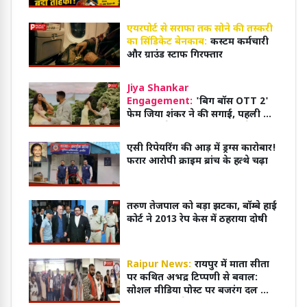
नौकरी का रास्ता साफ
एयरपोर्ट से सराफा तक सोने की तस्करी
का सिंडिकेट बेनकाब:
कस्टम कर्मचारी
और ग्राउंड स्टाफ गिरफ्तार
Jiya Shankar
Engagement:
'बिग बॉस OTT 2'
फेम जिया शंकर ने की सगाई, पहली बार
दिखाया मंगेतर करण धनक का चेहरा,
रोमांटिक तस्वीरें VIRAL
एसी रिपेयरिंग की आड़ में ड्रग्स कारोबार!
फरार आरोपी क्राइम ब्रांच के हत्थे चढ़ा
तरुण तेजपाल को बड़ा झटका, बॉम्बे हाई
कोर्ट ने 2013 रेप केस में ठहराया दोषी
Raipur News:
रायपुर में माता सीता
पर कथित अभद्र टिप्पणी से बवाल:
सोशल मीडिया पोस्ट पर बजरंग दल का
प्रदर्शन, युवक के खिलाफ FIR दर्ज