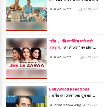
2 :
‘जिंदगी न मिलेगी दोबारा 2’
का ड्राफ्ट तैयार, फिर साथ दिख
Shivani Gupta
11 Feb 2026
सकते हैं ऋतिक-फरहान-अभय
‘डॉन 3’ की कास्टिंग बनी बड़ी
उलझन,
‘जी ले जरा’ पर दोबारा
फोकस करेंगे फरहान अख्तर
Shivani Gupta
29 Jan 2026
Bollywood Reactions
:
धर्मेंद्र का जाना एक युग का
अंत, बॉलीवुड इंडस्ट्री में शोक की
Garima Vishwakarma
24 Nov 2025