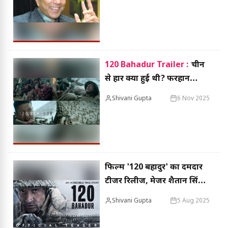
लहर, सितारों ने जताया दुख
120 Bahadur Trailer :
चीन
से हार क्यों हुई थी? फरहान
अख्तर के ट्रेलर में दिखी ‘गुम हुई
Shivani Gupta
6 Nov 2025
फाइल’ वाली कहानी!
फिल्म '120 बहादुर' का दमदार
टीजर रिलीज, मेजर शैतान सिंह
के किरदार में नजर आए फरहान
Shivani Gupta
5 Aug 2025
अख्तर