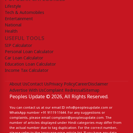
Lifestyle
Tech & Automobiles
Entertainment
National
Health
USEFUL TOOLS
SIP Calculator
Personal Loan Calculator
Car Loan Calculator
Education Loan Calculator
Income Tax Calculator
About Us
Contact Us
Privacy Policy
Career
Disclaimer
Advertise With Us
Complaint Redressal
Sitemap
Peoples Update © 2026, All Rights Reserved.
You can contact us at our email ID
info@peoplesupdate.com
or
WhatsApp number
+91 91119 11644
. For any suggestions or
complaints, please email
complaint@peoplesupdate.com
. The
number of articles displayed under Hindi categories may differ from
the actual number due to tag duplication. For the correct number,
please refer to the language-wise article list. If you have any data