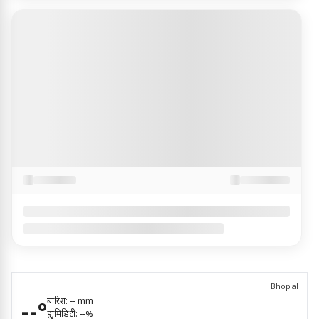
Bhopal
बारिश:
--
mm
--
°
ह्यूमिडिटी:
--
%