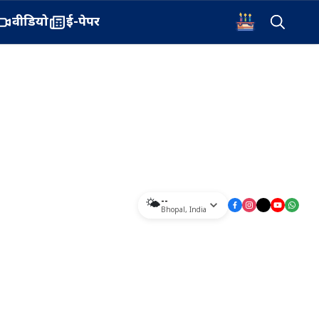
वीडियो
ई-पेपर
--
🌤️
Bhopal
,
India