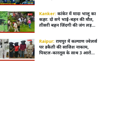
सर्टिफिकेट, MBBS एडमिशन हुआ
आसान
Kanker:
कांकेर में मादा भालू का
कहर: दो सगे भाई-बहन की मौत,
तीसरी बहन जिंदगी की जंग लड़
रही,4 घंटे बाद काबू में आया भालू
Raipur:
रायपुर में कल्याण ज्वेलर्स
पर डकैती की साजिश नाकाम,
पिस्टल-कारतूस के साथ 3 आरोपी
गिरफ्तार