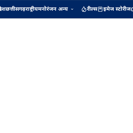
रदेश
छत्तीसगढ़
राष्ट्रीय
मनोरंजन
अन्य
रील्स
इमेज स्टोरीज