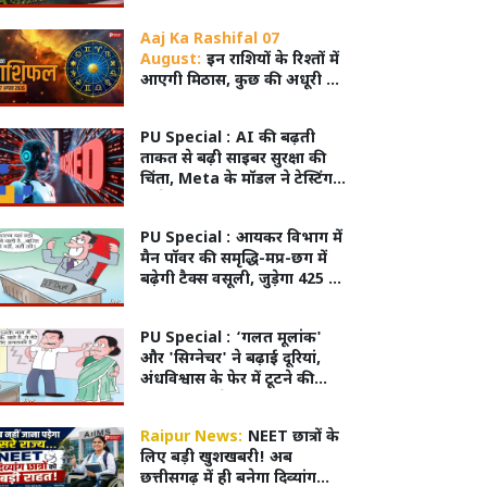
भी अटके
Aaj Ka Rashifal 07
August:
इन राशियों के रिश्तों में
आएगी मिठास, कुछ की अधूरी प्रेम
कहानी होगी पूरी!
PU Special :
AI की बढ़ती
ताकत से बढ़ी साइबर सुरक्षा की
चिंता, Meta के मॉडल ने टेस्टिंग में
दूसरे सिस्टम में लगाई सेंध;
तकनीकी गड़बड़ी से मिली इंटरनेट
PU Special :
आयकर विभाग में
एक्सेस
मैन पॉवर की समृद्धि-मप्र-छग में
बढ़ेगी टैक्स वसूली, जुड़ेगा 425 का
नया स्टाफ
PU Special :
‘गलत मूलांक'
और 'सिग्नेचर' ने बढ़ाई दूरियां,
अंधविश्वास के फेर में टूटने की
कगार पर रिश्ते
Raipur News:
NEET छात्रों के
लिए बड़ी खुशखबरी! अब
छत्तीसगढ़ में ही बनेगा दिव्यांग