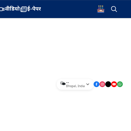
वीडियो
ई-पेपर
--
🌤️
Bhopal
,
India