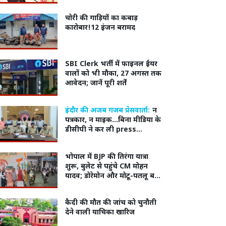
आंदोलन
चोरी की गाड़ियों का कबाड़
कारोबार!12 इंजन बरामद
SBI Clerk भर्ती में फाइनल ईयर
वालों को भी मौका, 27 अगस्त तक
आवेदन; जानें पूरी शर्तें
इंदौर की अजब गजब प्रेसवार्ता:
न
पत्रकार, न माइक...बिना मीडिया के
डीसीपी ने कर ली press
conference
भोपाल में BJP की तिरंगा यात्रा
शुरू, बुलेट से पहुंचे CM मोहन
यादव; डोरेमोन और मोटू-पतलू बने
आकर्षण
कैदी की मौत की जांच को चुनौती
देने वाली याचिका खारिज