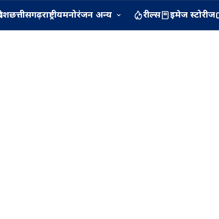
रदेश
छत्तीसगढ़
राष्ट्रीय
मनोरंजन
अन्य
रील्स
इमेज स्टोरीज