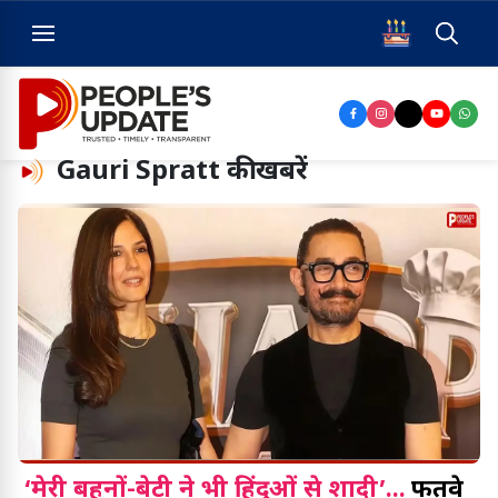
Gauri Spratt
की खबरें
‘मेरी बहनों-बेटी ने भी हिंदुओं से शादी’...
फतवे