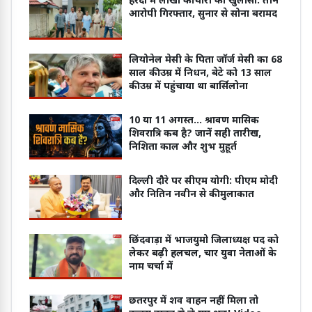
हरदा में लाखों की चोरी का खुलासा: तीन
आरोपी गिरफ्तार, सुनार से सोना बरामद
लियोनेल मेसी के पिता जॉर्ज मेसी का 68
साल की उम्र में निधन, बेटे को 13 साल
की उम्र में पहुंचाया था बार्सिलोना
10 या 11 अगस्त... श्रावण मासिक
शिवरात्रि कब है? जानें सही तारीख,
निशिता काल और शुभ मुहूर्त
दिल्ली दौरे पर सीएम योगी: पीएम मोदी
और नितिन नवीन से की मुलाकात
छिंदवाड़ा में भाजयुमो जिलाध्यक्ष पद को
लेकर बढ़ी हलचल, चार युवा नेताओं के
नाम चर्चा में
छतरपुर में शव वाहन नहीं मिला तो