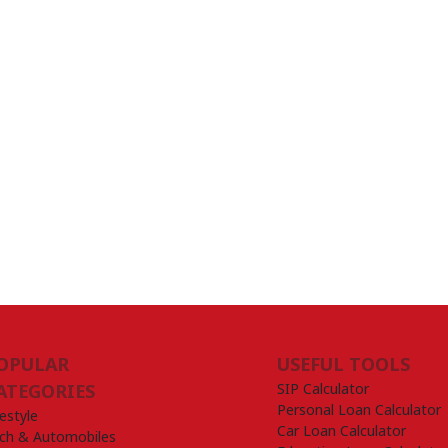
OPULAR
USEFUL TOOLS
SIP Calculator
ATEGORIES
Personal Loan Calculator
festyle
Car Loan Calculator
ch & Automobiles