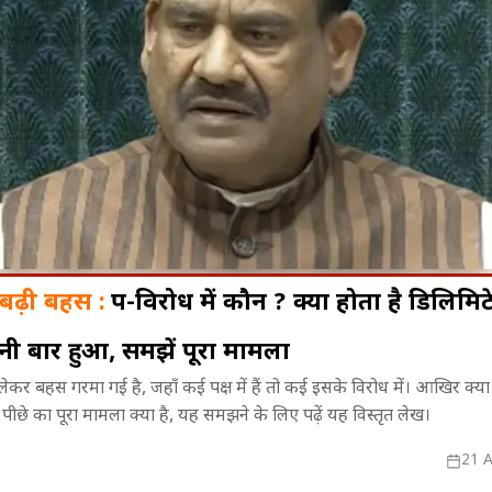
बढ़ी बहस :
पक्ष-विरोध में कौन ? क्या होता है डिलि
 बार हुआ, समझें पूरा मामला
ली गुल होने से
प्राइवेट कार,औचक निरीक्षण और
दुनिया का सबसे छ
लेकर बहस गरमा गई है, जहाँ कई पक्ष में हैं तो कई इसके विरोध में। आखिर क्या
ीजों का इलाज
अर्थदंड...! IPS साहब की इंस्पेक्शन
जांजीबार के बी
छे का पूरा मामला क्या है, यह समझने के लिए पढ़ें यह विस्तृत लेख।
स्टाइल से पुलिस महकमे में बढ़ी सतर्कता
जानिए जंग की 
21 