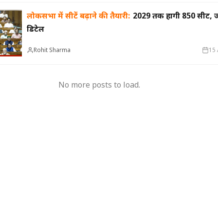
लोकसभा में सीटें बढ़ाने की तैयारी:
2029 तक होंगी 850 सीटें, 
डिटेल
, 18 विभागों में 3,161
आयकर विभाग में मैन पॉवर की समृद्धि-मप्र-छग में
‘गलत मू
Rohit Sharma
15 
े केस भी अटके
बढ़ेगी टैक्स वसूली, जुड़ेगा 425 का नया स्टाफ
अंधविश्व
No more posts to load.