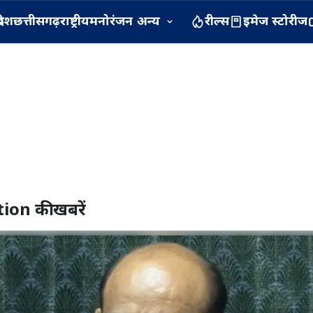
रदेश
छत्तीसगढ़
राष्ट्रीय
मनोरंजन
अन्य
रील्स
इमेज स्टोरीज
tion
की खबरें