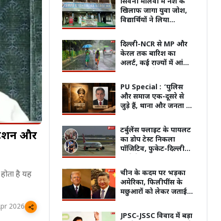
सिवनी मालवा में नशे के
खिलाफ जागा युवा जोश,
विद्यार्थियों ने लिया
नशामुक्त जीवन का संकल्प
दिल्ली-NCR से MP और
केरल तक बारिश का
अलर्ट, कई राज्यों में आंधी-
तूफान और तेज हवाओं की
चेतावनी
PU Special :
‘पुलिस
और समाज एक-दूसरे से
जुड़े हैं, थाना और जनता के
बीच जितना मजबूत भरोसा
होगा, अपराध से लड़ना
टर्बुलेंस फ्लाइट के पायलट
मिटेशन और
उतना ही आसान होगा’
का डोप टेस्ट निकला
पॉजिटिव, फुकेट-दिल्ली
आने के दौरान 300 फीट
नीचे गिरा था विमान
ोटा युद्ध ब्रिटेन-
पुरानी Gmail ID बदलने का मौका!
उज्जैन 
चीन के कदम पर भड़का
 होता है यह
च सिर्फ 38 मिनट चला,
Google के नए अपडेट में बिना नया
प्रशिक
अमेरिका, फिलीपींस के
पूरी ऐतिहासिक कहानी।
अकाउंट बनाए Username बदल सकेंगे
15-20
मछुआरों को लेकर जताई
यूजर्स।
चिंता
Apr 2026
JPSC-JSSC विवाद में बड़ा