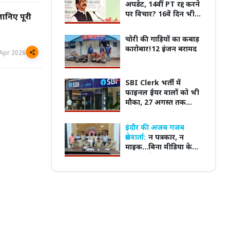
अपडेट, 14वीं PT रद्द करने
पर विचार? 16वें दिन भी
जानिए पूरी
जारी छात्रों का आंदोलन
चोरी की गाड़ियों का कबाड़
कारोबार!12 इंजन बरामद
लांक' और 'सिग्नेचर' ने बढ़ाई दूरियां,
MP में विद्यार्थियों के मानसिक स्वास्थ्य पर बनेगी
Apr 2026
ास के फेर में टूटने की कगार पर रिश्ते
नई नीति, हर स्कूल-कॉलेज में होंगे काउंसलर
SBI Clerk भर्ती में
फाइनल ईयर वालों को भी
मौका, 27 अगस्त तक
आवेदन; जानें पूरी शर्तें
इंदौर की अजब गजब
प्रेसवार्ता:
न पत्रकार, न
माइक...बिना मीडिया के
डीसीपी ने कर ली press
conference