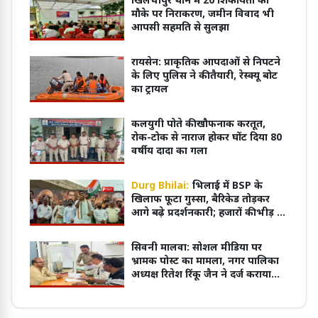
खिलचीपुर थाने में 20 शिकायतों का
मौके पर निराकरण, जमीन विवाद भी
आपसी सहमति से सुलझा
रायसेन: प्राकृतिक आपदाओं से निपटने
के लिए पुलिस ने की तैयारी, रेस्क्यू बोट
का ट्रायल
कलयुगी पोते की खौफनाक करतूत,
रोक-टोक से नाराज होकर घोंट दिया 80
वर्षीय दादा का गला
Durg Bhilai:
भिलाई में BSP के
खिलाफ फूटा गुस्सा, बैरिकेड तोड़कर
आगे बढ़े प्रदर्शनकारी; हजारों की भीड़ ने
किया जोरदार प्रदर्शन
सिवनी मालवा: सोशल मीडिया पर
भ्रामक पोस्ट का मामला, नगर पालिका
अध्यक्ष रितेश रिंकू जैन ने दर्ज कराया
केस