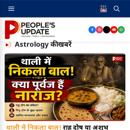
Astrology
की खबरें
थाली में निकला बाल!
राहु दोष या अशुभ