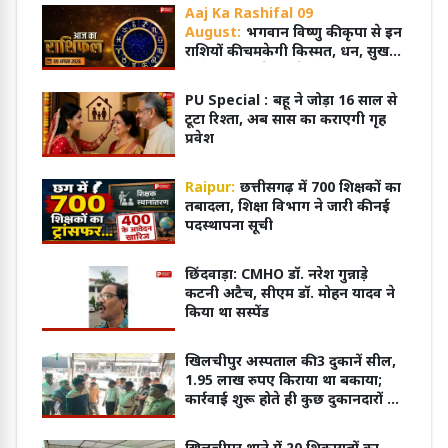
Aaj Ka Rashifal 09
August:
भगवान विष्णु की कृपा से इन
राशियों की चमकेगी किस्मत, धन, सुख
और सफलता के बनेंगे योग
PU Special :
बहू ने जोड़ा 16 साल से
टूटा रिश्ता, अब सास का कराएगी गृह
प्रवेश
Raipur:
छत्तीसगढ़ में 700 शिक्षकों का
तबादला, शिक्षा विभाग ने जारी की नई
पदस्थापना सूची
छिंदवाड़ा: CMHO डॉ. नरेश गुन्नाड़े
कटनी अटैच, सीएम डॉ. मोहन यादव ने
किया था सस्पेंड
खिलचीपुर अस्पताल की 3 दुकानें सील,
1.95 लाख रुपए किराया था बकाया;
कार्रवाई शुरू होते ही कुछ दुकानदारों ने
जमा की राशि