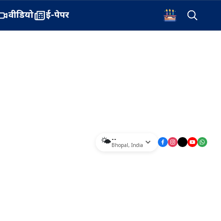
वीडियो
ई-पेपर
--
🌤️
Bhopal
,
India