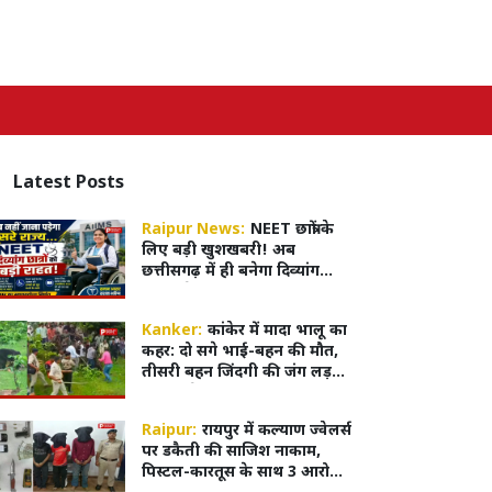
Latest
Posts
Raipur News:
NEET छात्रों के
लिए बड़ी खुशखबरी! अब
छत्तीसगढ़ में ही बनेगा दिव्यांग
सर्टिफिकेट, MBBS एडमिशन हुआ
आसान
Kanker:
कांकेर में मादा भालू का
कहर: दो सगे भाई-बहन की मौत,
तीसरी बहन जिंदगी की जंग लड़
रही,4 घंटे बाद काबू में आया भालू
Raipur:
रायपुर में कल्याण ज्वेलर्स
पर डकैती की साजिश नाकाम,
पिस्टल-कारतूस के साथ 3 आरोपी