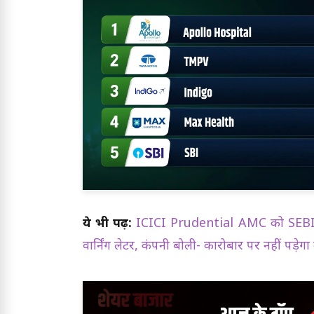
ये भी पढ़ें:
ICICI Prudential AMC को SEBI क
वार्निंग लेटर, कंपनी बोली- कारोबार पर नहीं पड़े