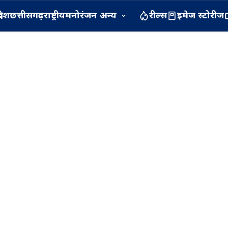
रदेश
छत्तीसगढ़
राष्ट्रीय
मनोरंजन
अन्य
रील्स
इमेज स्टोरीज