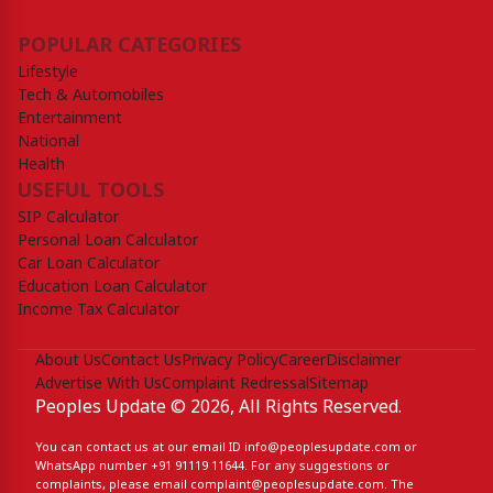
POPULAR CATEGORIES
Lifestyle
Tech & Automobiles
Entertainment
National
Health
USEFUL TOOLS
SIP Calculator
Personal Loan Calculator
Car Loan Calculator
Education Loan Calculator
Income Tax Calculator
About Us
Contact Us
Privacy Policy
Career
Disclaimer
Advertise With Us
Complaint Redressal
Sitemap
Peoples Update © 2026, All Rights Reserved.
You can contact us at our email ID
info@peoplesupdate.com
or
WhatsApp number
+91 91119 11644
. For any suggestions or
complaints, please email
complaint@peoplesupdate.com
. The