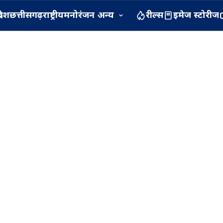
रदेश
छत्तीसगढ़
राष्ट्रीय
मनोरंजन
अन्य
रील्स
इमेज स्टोरीज