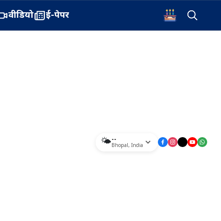
वीडियो
ई-पेपर
--
🌤️
Bhopal
,
India