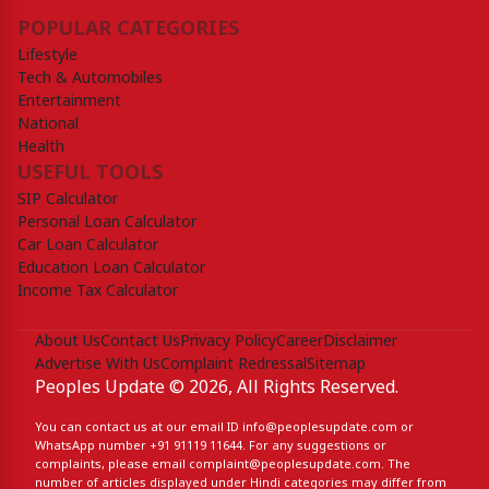
POPULAR CATEGORIES
Lifestyle
Tech & Automobiles
Entertainment
National
Health
USEFUL TOOLS
SIP Calculator
Personal Loan Calculator
Car Loan Calculator
Education Loan Calculator
Income Tax Calculator
About Us
Contact Us
Privacy Policy
Career
Disclaimer
Advertise With Us
Complaint Redressal
Sitemap
Peoples Update © 2026, All Rights Reserved.
You can contact us at our email ID
info@peoplesupdate.com
or
WhatsApp number
+91 91119 11644
. For any suggestions or
complaints, please email
complaint@peoplesupdate.com
. The
number of articles displayed under Hindi categories may differ from