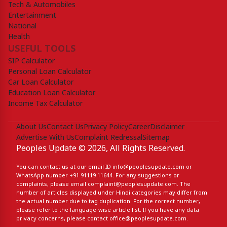
Tech & Automobiles
Entertainment
National
Health
USEFUL TOOLS
SIP Calculator
Personal Loan Calculator
Car Loan Calculator
Education Loan Calculator
Income Tax Calculator
About Us
Contact Us
Privacy Policy
Career
Disclaimer
Advertise With Us
Complaint Redressal
Sitemap
Peoples Update © 2026, All Rights Reserved.
You can contact us at our email ID
info@peoplesupdate.com
or
WhatsApp number
+91 91119 11644
. For any suggestions or
complaints, please email
complaint@peoplesupdate.com
. The
number of articles displayed under Hindi categories may differ from
the actual number due to tag duplication. For the correct number,
please refer to the language-wise article list. If you have any data
privacy concerns, please contact
office@peoplesupdate.com
.