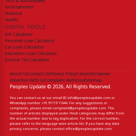
Tech & Automobiles
Entertainment
National
Health
USEFUL TOOLS
SIP Calculator
Personal Loan Calculator
Car Loan Calculator
Education Loan Calculator
Income Tax Calculator
About Us
Contact Us
Privacy Policy
Career
Disclaimer
Advertise With Us
Complaint Redressal
Sitemap
Peoples Update © 2026, All Rights Reserved.
You can contact us at our email ID
info@peoplesupdate.com
or
WhatsApp number
+91 91119 11644
. For any suggestions or
complaints, please email
complaint@peoplesupdate.com
. The
number of articles displayed under Hindi categories may differ from
the actual number due to tag duplication. For the correct number,
please refer to the language-wise article list. If you have any data
privacy concerns, please contact
office@peoplesupdate.com
.