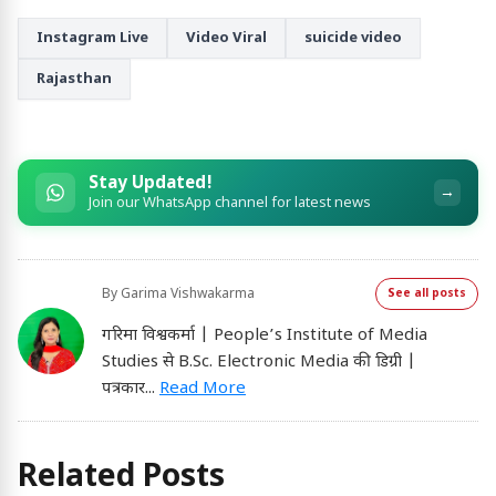
Instagram Live
Video Viral
suicide video
Rajasthan
Stay Updated!
→
Join our WhatsApp channel for latest news
By
Garima Vishwakarma
See all posts
गरिमा विश्वकर्मा | People’s Institute of Media
Studies से B.Sc. Electronic Media की डिग्री |
पत्रकार
...
Read More
Related Posts