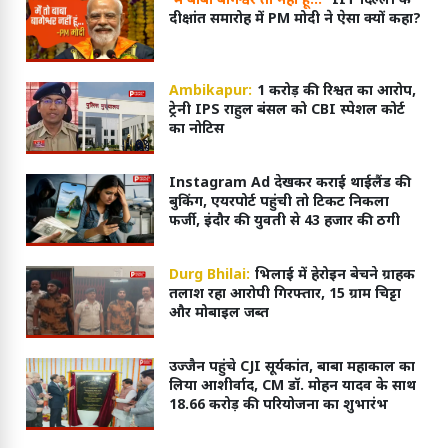
'मैं बाबा बागेश्वर तो नहीं हूं...'
IIT दिल्ली के
दीक्षांत समारोह में PM मोदी ने ऐसा क्यों कहा?
Ambikapur:
1 करोड़ की रिश्वत का आरोप,
ट्रेनी IPS राहुल बंसल को CBI स्पेशल कोर्ट
का नोटिस
Instagram Ad देखकर कराई थाईलैंड की
बुकिंग, एयरपोर्ट पहुंची तो टिकट निकला
फर्जी, इंदौर की युवती से 43 हजार की ठगी
Durg Bhilai:
भिलाई में हेरोइन बेचने ग्राहक
तलाश रहा आरोपी गिरफ्तार, 15 ग्राम चिट्टा
और मोबाइल जब्त
उज्जैन पहुंचे CJI सूर्यकांत, बाबा महाकाल का
लिया आशीर्वाद, CM डॉ. मोहन यादव के साथ
18.66 करोड़ की परियोजना का शुभारंभ