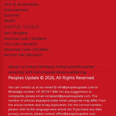
Tech & Automobiles
Entertainment
National
Health
USEFUL TOOLS
SIP Calculator
Personal Loan Calculator
Car Loan Calculator
Education Loan Calculator
Income Tax Calculator
About Us
Contact Us
Privacy Policy
Career
Disclaimer
Advertise With Us
Complaint Redressal
Sitemap
Peoples Update © 2026, All Rights Reserved.
You can contact us at our email ID
info@peoplesupdate.com
or
WhatsApp number
+91 91119 11644
. For any suggestions or
complaints, please email
complaint@peoplesupdate.com
. The
number of articles displayed under Hindi categories may differ from
the actual number due to tag duplication. For the correct number,
please refer to the language-wise article list. If you have any data
privacy concerns, please contact
office@peoplesupdate.com
.