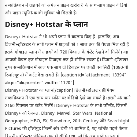
सब्सक्रिप्शन में ग्राहकों को अमेजन प्राइम खरीदारी के साथ-साथ प्राइम वीडियो
और प्राइम म्यूजिÞक की सुविधा भी मिलती है।
Disney+ Hotstar के प्लान
Disney+ Hotstar ने भी अपने प्लान में बदलाव किए हैं। हालांकि, अब
डिजनी+हॉटस्टार के सभी प्लान में ग्राहकों को 1 साल तक की वैधता मिल रही है।
इसके मोबाइल प्लान में ग्राहकों को 720 पिक्सल के कंटेंट देखने को मिलेंगे। यह
आपको केवल एक मोबाइल डिवाइस तक ही सीमित रखता है। डिजनी+हॉटस्टार
सुपर सब्सक्रिप्शन में आज एक साथ दो डिवाइस पर एचडी क्वालिटी (1080-पी
रिजॉल्यूशन) में कंटेंट देख सकते हैं। [caption id="attachment_13394"
align="aligncenter" width="1120"]
Disney+ Hotstar का प्लान[/caption] डिजनी+हॉटस्टार प्रीमियम
सब्सक्रिप्शन में एक साथ चार स्क्रीन पर वीडियो देखे जा सकते हैं। इसमें 4K यानी
2160 पिक्सल पर कंटेंट मिलेंगे। Disney+ Hotstar के सभी कॉन्टेंट, जिसमें
Disney+ ऑरिजनल, Disney, Marvel, Star Wars, National
Geographic, HBO, FX, Showtime, 20th Century और Searchlight
Pictures की हॉलीवुड फिल्में और टीवी शो शामिल हैं, यह कॉन्टेंट पहले केवल
डिज़नी+ हॉटस्टार प्रीमियम तक ही सीमित था, जो कि अब सभी प्लान्स में