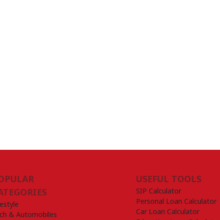
OPULAR
USEFUL TOOLS
SIP Calculator
ATEGORIES
Personal Loan Calculator
festyle
Car Loan Calculator
ch & Automobiles