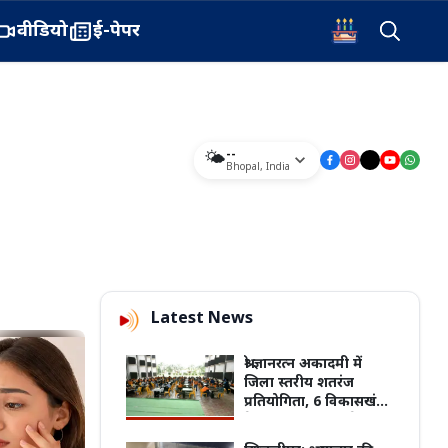
वीडियो
ई-पेपर
--
🌤️
Bhopal
,
India
Latest News
श्री ज्ञानरत्न अकादमी में
जिला स्तरीय शतरंज
प्रतियोगिता, 6 विकासखंडों
के 180 खिलाड़ियों ने
दिखाई प्रतिभा