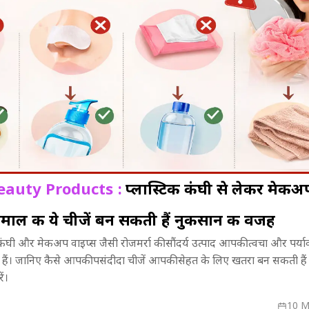
auty Products :
प्लास्टिक कंघी से लेकर मेकअ
ेमाल की ये चीजें बन सकती हैं नुकसान की वजह
िसे मिलेगा
संगीत, संस्कृति और नृत्य...! BRICS
महाभारत में भी
ंघी और मेकअप वाइप्स जैसी रोजमर्रा की सौंदर्य उत्पाद आपकी त्वचा और पर्या
्ते में आएगा
Cultural Event में झूम उठा भोपाल
लिए सौरव गुर्जर 
 हैं। जानिए कैसे आपकी पसंदीदा चीजें आपकी सेहत के लिए खतरा बन सकती हैं 
बदला?
ं।
10 M