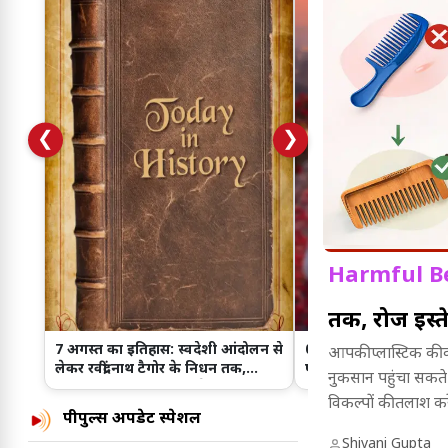
❮
❯
Harmful Be
तक, रोज इस्त
7 अगस्त का इतिहास: स्वदेशी आंदोलन से
07 अगस्त लव राशिफल: क
आपकी प्लास्टिक की क
लेकर रवींद्रनाथ टैगोर के निधन तक,
पॉजिटिव जवाब, किसके रिश
नुकसान पहुंचा सकते
जानिए इस दिन हुईं प्रमुख ऐतिहासिक
आज नया मोड़
विकल्पों की तलाश करे
घटनाएं।
पीपुल्स अपडेट स्पेशल
Shivani Gupta