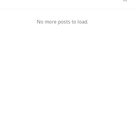
मुख्यमंत्री का किस्सा-
नेहरू के विरोध पर कांग्रेस
No more posts to load.
दुए,भालू और जंगली
से बाहर हुए; एक साथ तीन चुनाव हारने का रिकॉर्ड,
15 साल 
 गया खूंखार बाघ 'PN
विधायकों की किडनैपिंग के बाद सीएम बने डीपी
से अनिश
मिश्र
ऑपरेटर