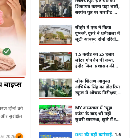
खिलचीपुर: भ्रष्टाचार की
शिकायत करना पड़ा भारी,
सरपंच पुत्र पर मारपीट का
आरोप
सीहोर मे एक ने किया
दुष्कर्म, दूसरे ने धर्मशाला में
लूटी आबरू; दोनों दरिंदों
को ताउम्र जेल
1.5 करोड का 25 हजार
लीटर गोवर्धन घी जब्त,
इंदौर जिला प्रशासन की
बड़ी कार्रवाई
लोक शिक्षण आयुक्त
प वाइप्स
अभिषेक सिंह का डोलरिया
स्कूल में औचक निरीक्षण,
100% बोर्ड रिजल्ट का
दिया लक्ष्य
म का किरदार निभाने के
ट्रेलर के बाद बढ़ा क्रेज...! फिल्म
भोपाल म
MY अस्पताल में ‘चूहा
वरण दोनों को
ने खुद को कैसे पूरी तरह
'Batwara 1947' के प्रमोशन के लिए
फूटा ग
कांड’ के बाद भी नहीं
और सुरक्षित
Ahmedabad पहुंचे Sunny Deol
जोरदार 
सुधरी व्यवस्था; खुले में रखा
खाना बढ़ा रहा खतरा,
मरीजों की सुरक्षा पर फिर
DRI की बड़ी कार्रवाई:
1.6
ar 2026
उठे सवाल