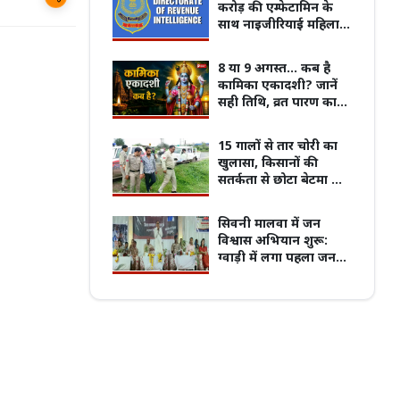
करोड़ की एम्फेटामिन के
साथ नाइजीरियाई महिला
तस्कर गिरफ्तार
8 या 9 अगस्त... कब है
पुरानी बसों के नियम पर बवाल, 7 अगस्त
कामिका एकादशी? जानें
्चितकालीन हड़ताल पर जाएंगे प्राइवेट बस
प्रदेश का सबसे पुराना GRMC बनेगा मध्य प्रदेश
सही तिथि, व्रत पारण का
्स
की पहली मेडिकल यूनिवर्सिटी
समय, शुभ मुहूर्त और महत्व
15 गालों से तार चोरी का
खुलासा, किसानों की
सतर्कता से छोटा बेटमा के
गोदाम तक पहुंची पुलिस
सिवनी मालवा में जन
विश्वास अभियान शुरू:
ग्वाड़ी में लगा पहला जन
संवाद शिविर, अधिकारियों
ने सुनी लोगों की समस्याएं