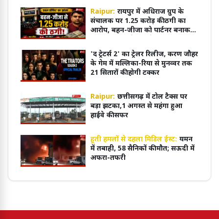
Raipur:
रायपुर में अधिराज ग्रुप के
संचालक पर 1.25 करोड़ की ठगी का
आरोप, बहन-जीजा को पार्टनर बनाकर
फर्जी दस्तखत से फर्म से किया बाहर
'द ट्रेटर्स 2' का ट्रेलर रिलीज, करण जौहर
के गेम में मल्लिका-रिया से मुनव्वर तक
21 सितारों की होगी टक्कर
Raipur:
छत्तीसगढ़ में टोल टैक्स पर
बड़ा झटका,1 अगस्त से महंगा हुआ
हाईवे की सफर
हूती हमलों से दहला मिडिल ईस्ट:
यमन
में तबाही, 58 सैनिकों की मौत; सऊदी में
अफरा-तफरी