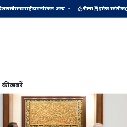
रदेश
छत्तीसगढ़
राष्ट्रीय
मनोरंजन
अन्य
रील्स
इमेज स्टोरीज
0
की खबरें