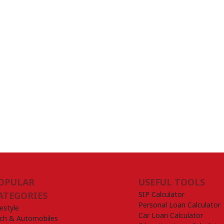
OPULAR
USEFUL TOOLS
SIP Calculator
ATEGORIES
Personal Loan Calculator
festyle
Car Loan Calculator
ch & Automobiles