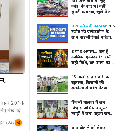
MY अस्पताल में ‘चूहा
कांड’ के बाद भी नहीं
सुधरी व्यवस्था; खुले में रखा
खाना बढ़ा रहा खतरा,
मरीजों की सुरक्षा पर फिर उठे
DRI की बड़ी कार्रवाई:
1.6
सवाल
करोड़ की एम्फेटामिन के
साथ नाइजीरियाई महिला
तस्कर गिरफ्तार
8 या 9 अगस्त... कब है
कामिका एकादशी? जानें
सही तिथि, व्रत पारण का
समय, शुभ मुहूर्त और महत्व
15 गालों से तार चोरी का
न,
खुलासा, किसानों की
सतर्कता से छोटा बेटमा के
गोदाम तक पहुंची पुलिस
म का किरदार निभाने के
ट्रेलर के बाद बढ़ा क्रेज...! फिल्म
भोपाल म
सिवनी मालवा में जन
 "बस्तर 2.0" के
ने खुद को कैसे पूरी तरह
'Batwara 1947' के प्रमोशन के लिए
फूटा ग
विश्वास अभियान शुरू:
 लिए लेख पढ़ें।
Ahmedabad पहुंचे Sunny Deol
जोरदार 
ग्वाड़ी में लगा पहला जन
संवाद शिविर, अधिकारियों
Apr 2026
ने सुनी लोगों की समस्याएं
धान घोटाले को लेकर