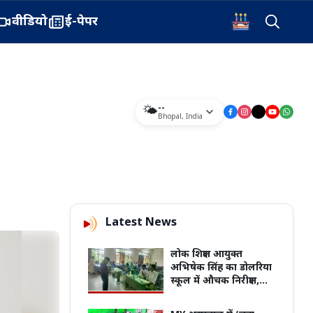
वीडियो
ई-पेपर
--
🌤️
Bhopal
,
India
Latest News
लोक शिक्षण आयुक्त
अभिषेक सिंह का डोलरिया
स्कूल में औचक निरीक्षण,
100% बोर्ड रिजल्ट का
दिया लक्ष्य