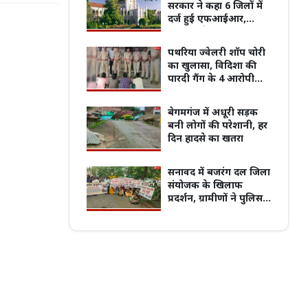
सरकार ने कहा 6 जिलों में
दर्ज हुई एफआईआर,
हाईकोर्ट ने याचिकाकर्ता को
रिजॉइंडर देने कहा
पथरिया ज्वेलरी शॉप चोरी
पुरानी बसों के नियम पर बवाल, 7 अगस्त
का खुलासा, विदिशा की
्चितकालीन हड़ताल पर जाएंगे प्राइवेट बस
प्रदेश का सबसे पुराना GRMC बनेगा मध्य प्रदेश
पारदी गैंग के 4 आरोपी
्स
की पहली मेडिकल यूनिवर्सिटी
गिरफ्तार
बेगमगंज में अधूरी सड़क
बनी लोगों की परेशानी, हर
दिन हादसे का खतरा
सनावद में बजरंग दल जिला
संयोजक के खिलाफ
प्रदर्शन, ग्रामीणों ने पुलिस
को सौंपा ज्ञापन