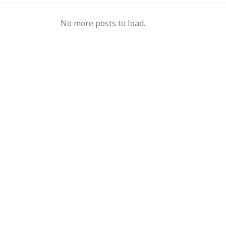
No more posts to load.
मुख्यमंत्री का किस्सा-
नेहरू के विरोध पर कांग्रेस
दुए,भालू और जंगली
से बाहर हुए; एक साथ तीन चुनाव हारने का रिकॉर्ड,
15 साल 
 गया खूंखार बाघ 'PN
विधायकों की किडनैपिंग के बाद सीएम बने डीपी
से अनिश
मिश्र
ऑपरेटर