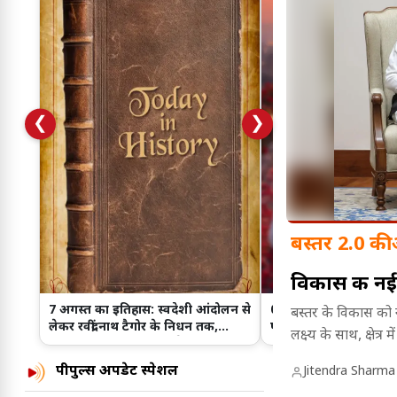
❮
❯
बस्तर 2.0 की
विकास की नई 
7 अगस्त का इतिहास: स्वदेशी आंदोलन से
07 अगस्त लव राशिफल: क
बस्तर के विकास को नई
लेकर रवींद्रनाथ टैगोर के निधन तक,
पॉजिटिव जवाब, किसके रिश
लक्ष्य के साथ, क्षेत
जानिए इस दिन हुईं प्रमुख ऐतिहासिक
आज नया मोड़
घटनाएं।
पीपुल्स अपडेट स्पेशल
Jitendra Sharma