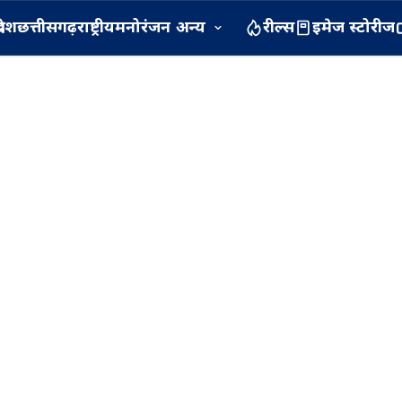
रदेश
छत्तीसगढ़
राष्ट्रीय
मनोरंजन
अन्य
रील्स
इमेज स्टोरीज