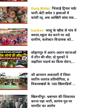
दूध पिलाना आवश्यक
Durg Bhilai:
भिलाई ट्रिपल मर्डर
पत्नी-बेटी समेत 3 हत्याओं में
फांसी रद्द, अब आखिरी सांस तक
जेल में रहेगा रवि शर्मा
kanker:
भालू के खौफ से गांव में
बवाल,स्कूल बंद करने पर अड़े
ग्रामीण, कलेक्टर-विधायक को
मौके पर बुलाने की मांग
सोहागपुर में अलग-अलग घटनाओं
में तीन की मौत; दो युवकों ने
जहरीला पदार्थ का किया सेवन,
अज्ञात वृद्ध का शव पटरियों पर
मिला
श्री ज्ञानरत्न अकादमी में जिला
स्तरीय शतरंज प्रतियोगिता, 6
विकासखंडों के 180 खिलाड़ियों ने
दिखाई प्रतिभा
खिलचीपुर: भ्रष्टाचार की शिकायत
करना पड़ा भारी, सरपंच पुत्र पर
मारपीट का आरोप