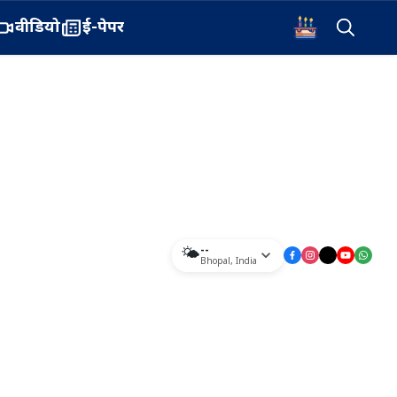
वीडियो
ई-पेपर
--
🌤️
Bhopal
,
India