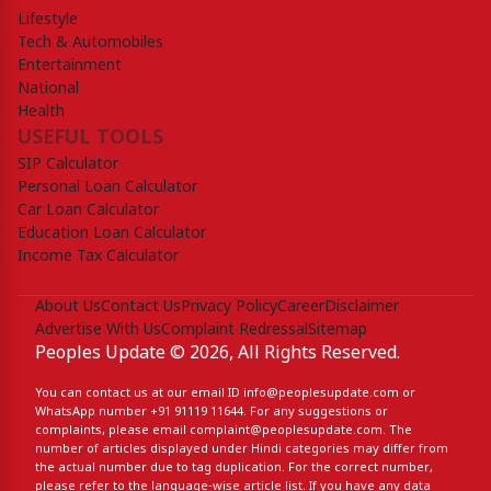
Lifestyle
Tech & Automobiles
Entertainment
National
Health
USEFUL TOOLS
SIP Calculator
Personal Loan Calculator
Car Loan Calculator
Education Loan Calculator
Income Tax Calculator
About Us
Contact Us
Privacy Policy
Career
Disclaimer
Advertise With Us
Complaint Redressal
Sitemap
Peoples Update © 2026, All Rights Reserved.
You can contact us at our email ID
info@peoplesupdate.com
or
WhatsApp number
+91 91119 11644
. For any suggestions or
complaints, please email
complaint@peoplesupdate.com
. The
number of articles displayed under Hindi categories may differ from
the actual number due to tag duplication. For the correct number,
please refer to the language-wise article list. If you have any data