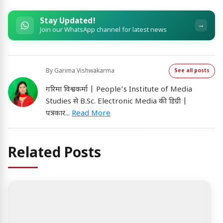
Stay Updated!
→
Join our WhatsApp channel for latest news
By
Garima Vishwakarma
See all posts
गरिमा विश्वकर्मा | People’s Institute of Media
Studies से B.Sc. Electronic Media की डिग्री |
पत्रकार
...
Read More
Related Posts