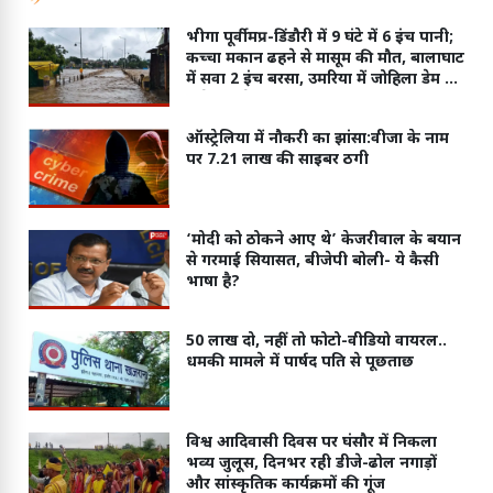
भीगा पूर्वी मप्र-डिंडौरी में 9 घंटे में 6 इंच पानी;
कच्चा मकान ढहने से मासूम की मौत, बालाघाट
में सवा 2 इंच बरसा, उमरिया में जोहिला डेम के
6 गेट खोले
ऑस्ट्रेलिया में नौकरी का झांसा:वीजा के नाम
पर 7.21 लाख की साइबर ठगी
‘मोदी को ठोकने आए थे’ केजरीवाल के बयान
से गरमाई सियासत, बीजेपी बोली- ये कैसी
भाषा है?
50 लाख दो, नहीं तो फोटो-वीडियो वायरल..
धमकी मामले में पार्षद पति से पूछताछ
विश्व आदिवासी दिवस पर घंसौर में निकला
भव्य जुलूस, दिनभर रही डीजे-ढोल नगाड़ों
और सांस्कृतिक कार्यक्रमों की गूंज