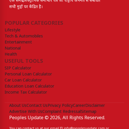
एक समग्र इलेक्ट्रॉनिक समाचार पत्र जो राष्ट्रीय जनमत से संबंधित
सभी मुद्दों पर केंद्रित है।
POPULAR CATEGORIES
Lifestyle
Tech & Automobiles
Entertainment
National
Health
USEFUL TOOLS
SIP Calculator
Personal Loan Calculator
Car Loan Calculator
Education Loan Calculator
Income Tax Calculator
About Us
Contact Us
Privacy Policy
Career
Disclaimer
Advertise With Us
Complaint Redressal
Sitemap
Peoples Update © 2026, All Rights Reserved.
You can contact us at our email ID
info@peoplesupdate.com
or