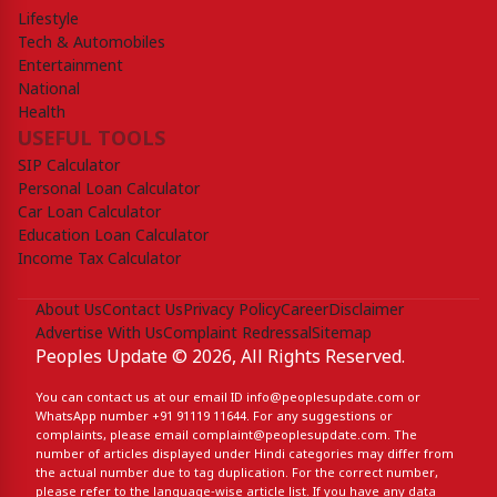
Lifestyle
Tech & Automobiles
Entertainment
National
Health
USEFUL TOOLS
SIP Calculator
Personal Loan Calculator
Car Loan Calculator
Education Loan Calculator
Income Tax Calculator
About Us
Contact Us
Privacy Policy
Career
Disclaimer
Advertise With Us
Complaint Redressal
Sitemap
Peoples Update © 2026, All Rights Reserved.
You can contact us at our email ID
info@peoplesupdate.com
or
WhatsApp number
+91 91119 11644
. For any suggestions or
complaints, please email
complaint@peoplesupdate.com
. The
number of articles displayed under Hindi categories may differ from
the actual number due to tag duplication. For the correct number,
please refer to the language-wise article list. If you have any data