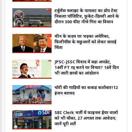
अपराध से लड़ना उतना ही आसान होगा’
टर्बुलेंस फ्लाइट के पायलट का डोप टेस्ट
निकला पॉजिटिव, फुकेट-दिल्ली आने के
दौरान 300 फीट नीचे गिरा था विमान
चीन के कदम पर भड़का अमेरिका,
फिलीपींस के मछुआरों को लेकर जताई
चिंता
JPSC-JSSC विवाद में बड़ा अपडेट,
14वीं PT रद्द करने पर विचार? 16वें दिन
भी जारी छात्रों का आंदोलन
चोरी की गाड़ियों का कबाड़ कारोबार!12
इंजन बरामद
SBI Clerk भर्ती में फाइनल ईयर वालों
को भी मौका, 27 अगस्त तक आवेदन;
जानें पूरी शर्तें