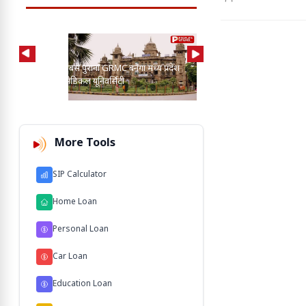
को प्रभावी ढंग से लागू
AI की मदद से 2-3 बाघ, तें
प्रदेश का सबसे पुराना GRMC बनेगा मध्य प्रदेश
कुत्तों के बीच खोज निकाला
की पहली मेडिकल यूनिवर्सिटी
103 M'
More Tools
SIP Calculator
Home Loan
Personal Loan
Car Loan
Education Loan