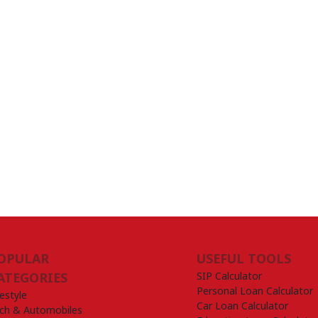
OPULAR
USEFUL TOOLS
SIP Calculator
ATEGORIES
Personal Loan Calculator
festyle
Car Loan Calculator
ch & Automobiles