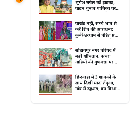
भूपेश बघेल को झटका,
पाटन चुनाव याचिका पर
हाईकोर्ट में जारी रहेगी
सुनवाई
पाखंड नहीं, सच्चे भाव से
पुरानी बसों के नियम पर बवाल, 7 अगस्त
करें शिव की आराधना:
्चितकालीन हड़ताल पर जाएंगे प्राइवेट बस
प्रदेश का सबसे पुराना GRMC बनेगा मध्य प्रदेश
कुबेरेश्वरधाम से पंडित प्रदीप
्स
की पहली मेडिकल यूनिवर्सिटी
मिश्रा का भावपूर्ण संदेश
सोहागपुर नगर परिषद में
बढ़ी खींचतान, कचरा
गाड़ियों की गुणवत्ता पर
भाजपा पार्षदों का विरोध
छिंदवाड़ा में 3 शावकों के
साथ दिखी मादा तेंदुआ,
गांव में दहशत; वन विभाग
ने जारी किया अलर्ट