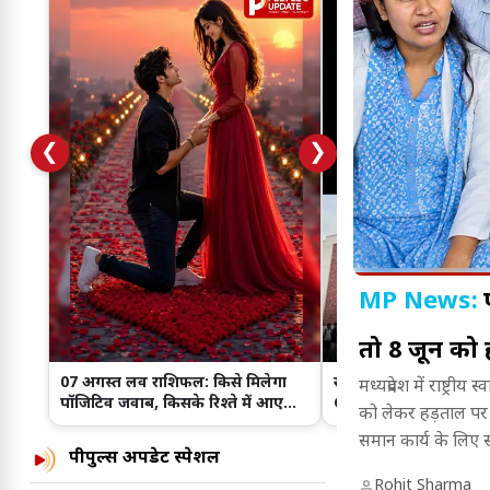
❮
❯
MP News:
तो 8 जून को
07 अगस्त लव राशिफल: किसे मिलेगा
संगीत, संस्कृति और नृत्य
मध्यप्रदेश में राष्ट
पॉजिटिव जवाब, किसके रिश्ते में आएगा
Cultural Event में झूम
को लेकर हड़ताल पर ह
आज नया मोड़
समान कार्य के लिए सम
पीपुल्स अपडेट स्पेशल
प्रदर्शन के माध्यम 
Rohit Sharma