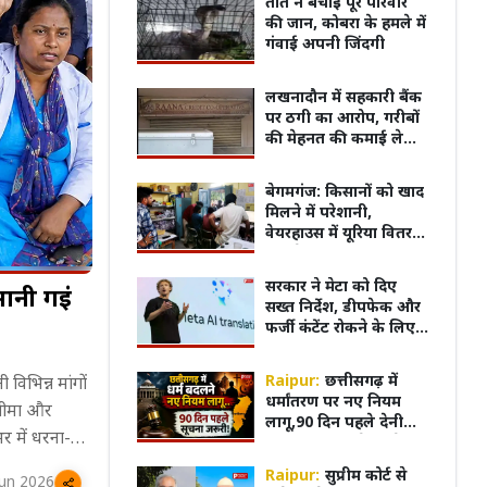
तोते ने बचाई पूरे परिवार
की जान, कोबरा के हमले में
गंवाई अपनी जिंदगी
लखनादौन में सहकारी बैंक
पर ठगी का आरोप, गरीबों
की मेहनत की कमाई लेकर
संचालक फरार
बेगमगंज: किसानों को खाद
मिलने में परेशानी,
वेयरहाउस में यूरिया वितरण
पर उठे सवाल; टोकन
व्यवस्था में साठगांठ का
सरकार ने मेटा को दिए
मानी गईं
आरोप
सख्त निर्देश, डीपफेक और
फर्जी कंटेंट रोकने के लिए
एल्गोरिदम में बदलाव की
मांग
ा क्रेज...! फिल्म
भोपाल में दुकानें सील, व्यापारियों का
Maha
Raipur:
छत्तीसगढ़ में
विभिन्न मांगों
' के प्रमोशन के लिए
फूटा गुस्सा, नगर निगम के खिलाफ
रेसलर
धर्मांतरण पर नए नियम
 बीमा और
Ahmedabad पहुंचे Sunny Deol
जोरदार प्रदर्शन
दमदार
लागू,90 दिन पहले देनी
र में धरना-
होगी सूचना हर केस रहेगा
ऑनलाइन रिकॉर्ड में
कि संविदा नीति
Raipur:
सुप्रीम कोर्ट से
Jun 2026