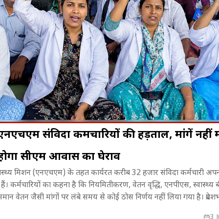
एनएचएम संविदा कर्मचारियों की हड़ताल, मांगें नहीं 
 होगा सीएम आवास का घेराव
...! BRICS
महाभारत में भीम का किरदार निभाने के
ट्रेलर के बाद बढ़
्रीय स्वास्थ्य मिशन (एनएचएम) के तहत कार्यरत करीब 32 हजार संविदा कर्मचारी अपनी 
 उठा भोपाल
लिए सौरव गुर्जर ने खुद को कैसे पूरी तरह
'Batwara 1947
ैं। कर्मचारियों का कहना है कि नियमितीकरण, वेतन वृद्धि, एनपीएस, स्वास्थ्य
बदला?
ान वेतन जैसी मांगों पर लंबे समय से कोई ठोस निर्णय नहीं लिया गया है। प्रदेशभ
से कर्मचारी अपनी आवाज शासन तक पहुंचाने का प्रयास कर रहे हैं। उनका आरोप है 
3 