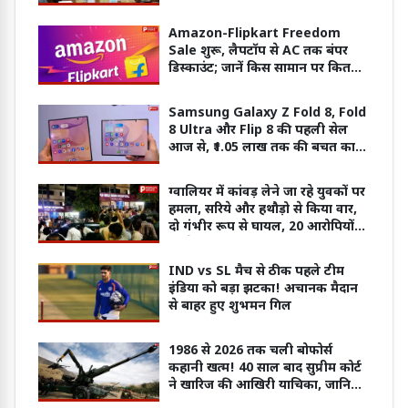
रोजगार के नए मौके
Amazon-Flipkart Freedom
Sale शुरू, लैपटॉप से AC तक बंपर
डिस्काउंट; जानें किस सामान पर कितनी
छूट
Samsung Galaxy Z Fold 8, Fold
8 Ultra और Flip 8 की पहली सेल
आज से, ₹1.05 लाख तक की बचत का
मौका
ग्वालियर में कांवड़ लेने जा रहे युवकों पर
हमला, सरिये और हथौड़ो से किया वार,
दो गंभीर रूप से घायल, 20 आरोपियों
पर केस दर्ज
IND vs SL मैच से ठीक पहले टीम
इंडिया को बड़ा झटका! अचानक मैदान
से बाहर हुए शुभमन गिल
1986 से 2026 तक चली बोफोर्स
कहानी खत्म! 40 साल बाद सुप्रीम कोर्ट
ने खारिज की आखिरी याचिका, जानिए
क्यों नहीं साबित हुए आरोप?