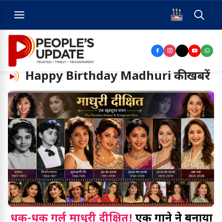
Happy Birthday Madhuri
की खबरें
धक-धक गर्ल माधुरी दीक्षित!
एक गाने ने बनाया