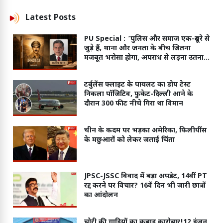
Latest
Posts
PU Special :
‘पुलिस और समाज एक-दूसरे से
जुड़े हैं, थाना और जनता के बीच जितना
मजबूत भरोसा होगा, अपराध से लड़ना उतना
ही आसान होगा’
टर्बुलेंस फ्लाइट के पायलट का डोप टेस्ट
निकला पॉजिटिव, फुकेट-दिल्ली आने के
दौरान 300 फीट नीचे गिरा था विमान
चीन के कदम पर भड़का अमेरिका, फिलीपींस
के मछुआरों को लेकर जताई चिंता
JPSC-JSSC विवाद में बड़ा अपडेट, 14वीं PT
रद्द करने पर विचार? 16वें दिन भी जारी छात्रों
का आंदोलन
चोरी की गाड़ियों का कबाड़ कारोबार!12 इंजन