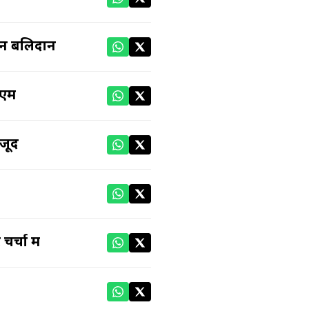
वान बलिदान
ीएम
ौजूद
्चा में