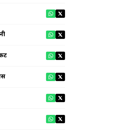
ानी
िकट
पास