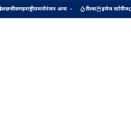
रदेश
छत्तीसगढ़
राष्ट्रीय
मनोरंजन
अन्य
रील्स
इमेज स्टोरीज