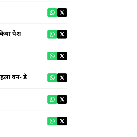
 किया पेश
पहला वन- डे