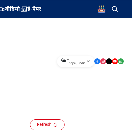
वीडियो
ई-पेपर
--
🌤️
Bhopal
,
India
Refresh