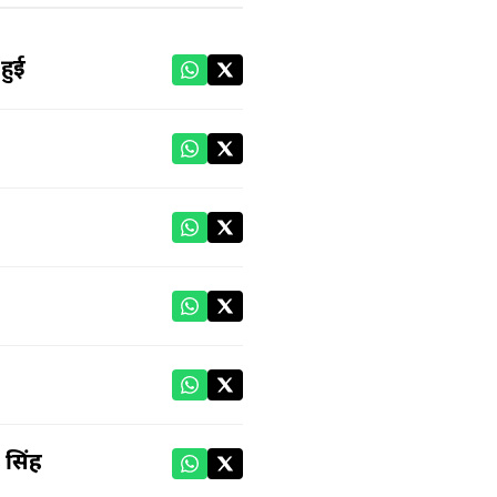
हुई
 सिंह