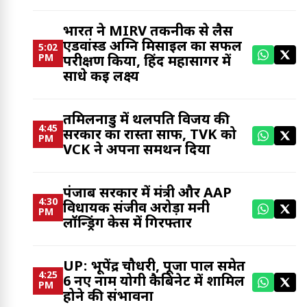
भारत ने MIRV तकनीक से लैस
एडवांस्ड अग्नि मिसाइल का सफल
5:02
PM
परीक्षण किया, हिंद महासागर में
साधे कई लक्ष्य
तमिलनाडु में थलपति विजय की
4:45
सरकार का रास्ता साफ, TVK को
PM
VCK ने अपना समर्थन दिया
पंजाब सरकार में मंत्री और AAP
4:30
विधायक संजीव अरोड़ा मनी
PM
लॉन्ड्रिंग केस में गिरफ्तार
UP: भूपेंद्र चौधरी, पूजा पाल समेत
4:25
6 नए नाम योगी कैबिनेट में शामिल
PM
होने की संभावना