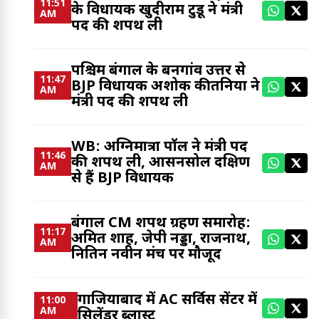
11:51
के विधायक खुदीराम टुडू ने मंत्री
AM
पद की शपथ ली
पश्चिम बंगाल के बनगांव उत्तर से
11:47
BJP विधायक अशोक कीर्तनिया ने
AM
मंत्री पद की शपथ ली
WB: अग्निमात्रा पॉल ने मंत्री पद
11:46
की शपथ ली, आसनसोल दक्षिण
AM
से हैं BJP विधायक
बंगाल CM शपथ ग्रहण समारोह:
11:17
अमित शाह, जेपी नड्डा, राजनाथ,
AM
नितिन नवीन मंच पर मौजूद
गाजियाबाद में AC सर्विस सेंटर में
11:00
AM
सिलेंडर ब्लास्ट