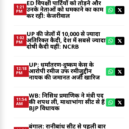
ED विपक्षी पार्टियों को तोड़ने और
1:21
उनके नेताओं को धमकाने का काम
PM
कर रही: केजरीवाल
UP की जेलों में 10,000 से ज्यादा
1:02
अतिरिक्त कैदी, देश में सबसे ज्यादा
PM
दोषी कैदी यहीं: NCRB
UP: धर्मांतरण-दुष्कर्म केस के
12:18
आरोपी रमीज उर्फ रमीजुद्दीन
PM
नायक की जमानत अर्जी खारिज
WB: निसिथ प्रमाणिक ने मंत्री पद
11:54
की शपथ ली, माथाभांगा सीट से हैं
AM
BJP विधायक
बंगाल: रानीबांध सीट से पहली बार