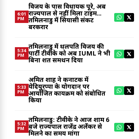
विजय के पास विधायक पूरे, अब
राज्यपाल से नहीं मिला टाइम...
6:01
PM
तमिलनाडु में सियासी संकट
बरकरार
तमिलनाडु में थलपति विजय की
5:34
पार्टी टीवीके को अब IUML ने भी
PM
बिना शर्त समर्थन दिया
अमित शाह ने कर्नाटक में
येदियुरप्पा के योगदान पर
5:33
PM
आयोजित कार्यक्रम को संबोधित
किया
तमिलनाडु: टीवीके ने आज शाम 6
5:32
बजे राज्यपाल राजेंद्र अर्लेकर से
PM
मिलने का समय मांगा