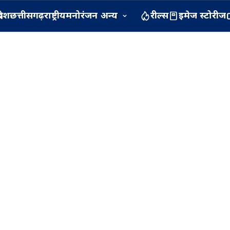
रदेश
छत्तीसगढ़
राष्ट्रीय
मनोरंजन
अन्य
रील्स
इमेज स्टोरीज