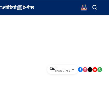
वीडियो
ई-पेपर
--
🌤️
Bhopal
,
India